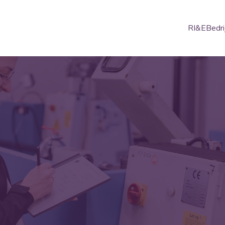
RI&E
Bedri