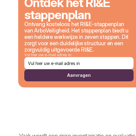
Ontdek het RI&E 
stappenplan
Ontvang kosteloos het RI&E-stappenplan 
van ArboVeiligheid. Het stappenplan biedt u 
een heldere werkwijze in zeven stappen. Dit 
zorgt voor een duidelijke structuur en een 
zorgvuldig uitgevoerde RI&E.
Vul hier uw e-mail adres in:
Aanvragen
Vaak wordt een risico inventarisatie en evaluatie