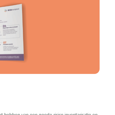
et hebben van een goede risico inventarisatie en 