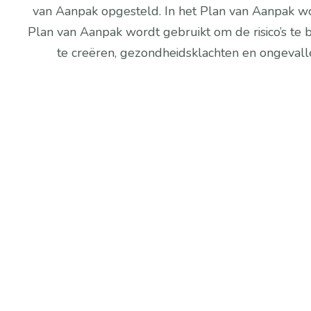
van Aanpak opgesteld. In het Plan van Aanpak wo
Plan van Aanpak wordt gebruikt om de risico’s te
te creëren, gezondheidsklachten en ongeval
Expertise
Met een diepgaande kennis van de 
Arbowetgeving en praktische ervarin
in diverse sectoren, kunnen zij jouw 