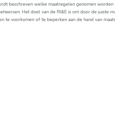
rdt beschreven welke maatregelen genomen worden om d
 beheersen. Het doel van de RI&E is om door de juiste
len te voorkomen of te beperken aan de hand van maatr
Ondersteuning bij de 
implementatie
Vei
g 
Het opstellen van een RI&E is slechts 
Ar
de eerste stap. ArboVeiligheid kan 
ev