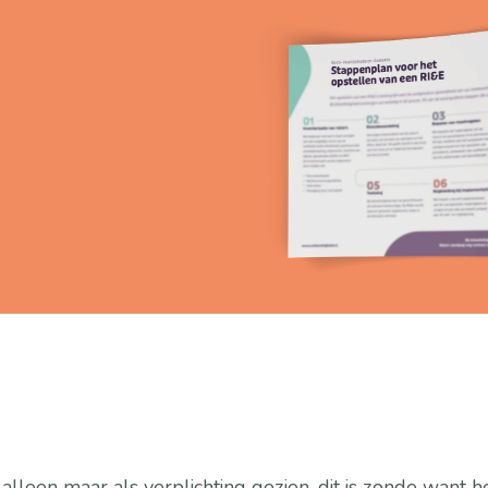
 alleen maar als verplichting gezien, dit is zonde want h