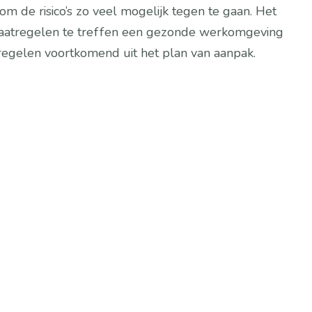
e risico’s zo veel mogelijk tegen te gaan. Het 
 maatregelen te treffen een gezonde werkomgeving 
egelen voortkomend uit het plan van aanpak.
Periodieke evaluaties
ligheid is een continu proces. 
boVeiligheid biedt periodieke 
aluaties aan om ervoor te zorgen dat 