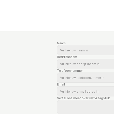
e 
bedrijven ondersteunen ook bij de 
de
implementatie van de aanbevolen 
ris
veiligheidsmaatregelen en het 
opstellen van een plan van aanpak.
Naam
Bedrijfsnaam
Telefoonnummer
Email
Vertel ons meer over uw vraagstuk