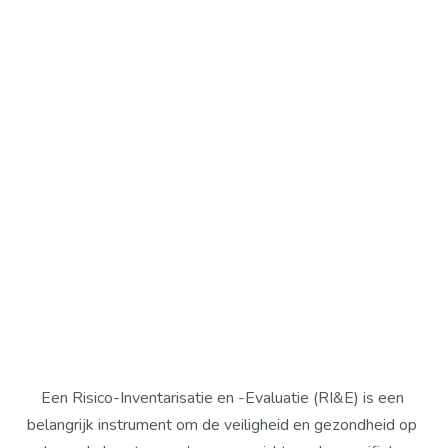
Uit de toetsing kan naar voren komen dat de RI&E 
nog niet volledig is omdat bepaalde risico’s 
onvoldoende onderzocht zijn. Dan moet er een 
verdiepende / nadere RI&E uitgevoerd worden. Dit is 
een wettelijke verplichting om er voor te zorgen dat 
de RI&E volledig is.  Een voorbeeld is een onderzoek 
naar de blootstelling aan gevaarlijke stoffen. In de 
RI&E is bijvoorbeeld geconstateerd dat er gewerkt 
wordt met gevaarlijke stoffen, maar het is nog niet 
duidelijk wat de aard, mate en duur van de 
blootstelling is. Dit is volgens de wetgeving wel 
verplicht om te weten en het is daarom nodig om een 
nader onderzoek hiernaar uit te voeren. 
Een Risico-Inventarisatie en -Evaluatie (RI&E) is een 
belangrijk instrument om de veiligheid en gezondheid op 