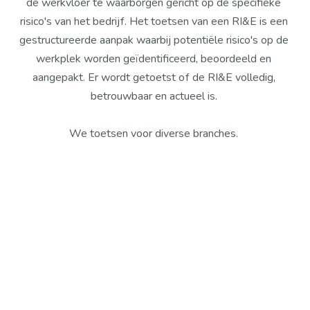
de werkvloer te waarborgen gericht op de specifieke 
risico's van het bedrijf. Het toetsen van een RI&E is een 
gestructureerde aanpak waarbij potentiële risico's op de 
werkplek worden geïdentificeerd, beoordeeld en 
aangepakt. Er wordt getoetst of de RI&E volledig, 
betrouwbaar en actueel is. 
We toetsen voor diverse branches. 
Onderwijs
In het onderwijs is een actuele en goed onderbouwde 
RI&E noodzakelijk om de veiligheid en gezondheid van 