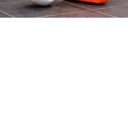
Neem direct contact op
Wat is een bedrijfsongeval?
Een bedrijfsongeval is een ongewenste en 
ongecontroleerde gebeurtenis op de werkplek die leidt 
tot lichamelijk letsel of schade aan de gezondheid van 
een werknemer. Het kan variëren van kleine verwondingen 
tot ernstige incidenten met blijvend letsel of zelfs fatale 
afloop.