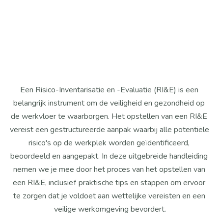
vastgelegd, zodat duidelijk is wie wat uitvoert en 
wanneer. Door periodiek te monitoren en evalueren 
wordt beoordeeld of de maatregelen effectief zijn 
en waar bijsturing nodig is.
Een Risico-Inventarisatie en -Evaluatie (RI&E) is een 
belangrijk instrument om de veiligheid en gezondheid op 
de werkvloer te waarborgen. Het opstellen van een RI&E 
vereist een gestructureerde aanpak waarbij alle potentiële 
risico's op de werkplek worden geïdentificeerd, 
beoordeeld en aangepakt. In deze uitgebreide handleiding 
nemen we je mee door het proces van het opstellen van 
een RI&E, inclusief praktische tips en stappen om ervoor 
te zorgen dat je voldoet aan wettelijke vereisten en een 
veilige werkomgeving bevordert.