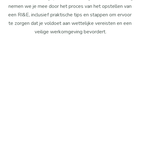
nemen we je mee door het proces van het opstellen van 
een RI&E, inclusief praktische tips en stappen om ervoor 
te zorgen dat je voldoet aan wettelijke vereisten en een 
veilige werkomgeving bevordert.
Inventarisatie van risico's
Bij het opstellen van de RI&E (risico-inventarisatie en -
evaluatie) worden alle arbeidsrisico’s systematisch 
geïnventariseerd. Werkplekken en processen worden 
beoordeeld om fysieke, chemische, biologische, 
ergonomische en psychosociale risico’s in kaart te 
brengen. Dit gebeurt met behulp van checklists, 