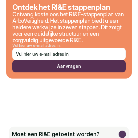
Ontdek het RI&E stappenplan
Ontvang kosteloos het RI&E-stappenplan van 
ArboVeiligheid. Het stappenplan biedt u een 
heldere werkwijze in zeven stappen. Dit zorgt 
voor een duidelijke structuur en een 
zorgvuldig uitgevoerde RI&E.
Vul hier uw e-mail adres in:
Aanvragen
Moet een RI&E getoetst worden?