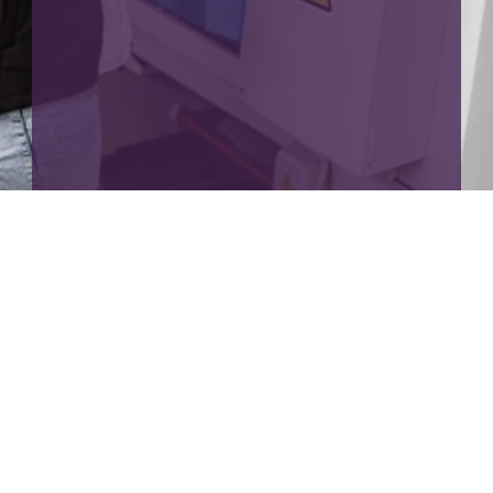
Plan uw RI&E
1. Expertise
Met een diepgaande kennis van de 
Arbowetgeving en praktische ervaring in diverse 
sectoren, kunnen wij jouw bedrijf helpen om te 
voldoen aan alle wettelijke verplichtingen.
2. Ondersteuning bij de implementatie